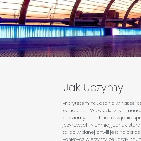
Jak Uczymy
Priorytetem nauczania w naszej s
sytuacjach. W związku z tym, nauc
kładziemy nacisk na rozwijanie s
językowych. Niemniej jednak, star
to, co w danej chwili jest najbard
Ponieważ wierzymy, że każdy nau