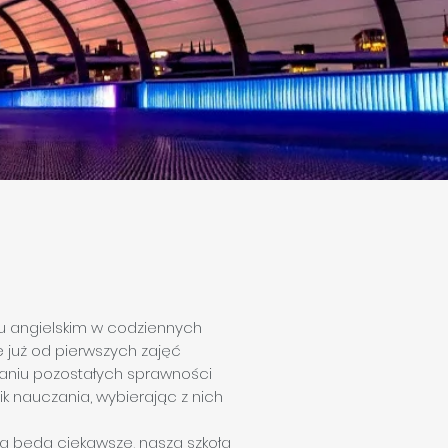
ku angielskim w codziennych
e już od pierwszych zajęć
waniu pozostałych sprawności
ik nauczania, wybierając z nich
a będa ciekawsze, nasza szkoła