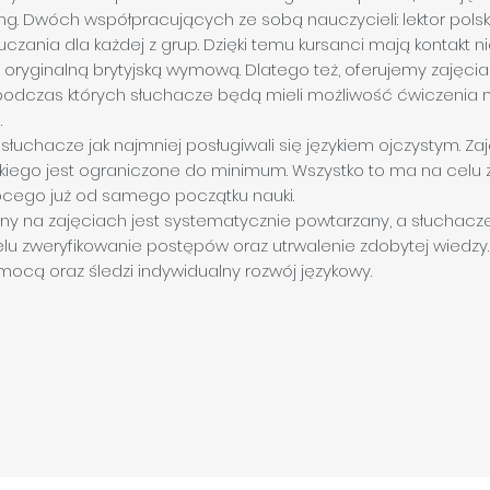
. Dwóch współpracujących ze sobą nauczycieli: lektor polski 
czania dla każdej z grup. Dzięki temu kursanci mają kontakt nie
 oryginalną brytyjską wymową. Dlatego też, oferujemy zajęcia
m podczas których słuchacze będą mieli możliwość ćwiczenia
.
y słuchacze jak najmniej posługiwali się językiem ojczystym. 
lskiego jest ograniczone do minimum. Wszystko to ma na celu
bcego już od samego początku nauki.
owany na zajęciach jest systematycznie powtarzany, a słucha
lu zweryfikowanie postępów oraz utrwalenie zdobytej wiedzy
pomocą oraz śledzi indywidualny rozwój językowy.