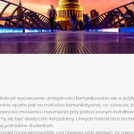
zkole jet wyćwiczenie umiejętności komunikowania się w języ
zanie oparte jest na metodzie komunikatywnej, co oznacza, ż
prawności mówienia i rozumienia przy jednoczesnym kształto
amy się być elastyczni i korzystamy z innych metod oraz techn
ziej potrzebne studentom.
czyciel może wprowadzić coś nowego oraz sprawić, że zajęci