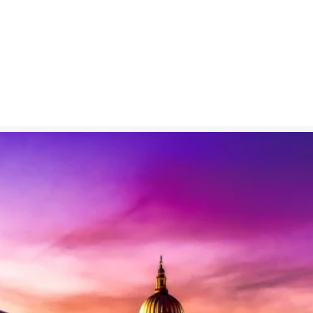
szkole
Kursy
Jak Uczymy
Blog
Dlaczego Windso