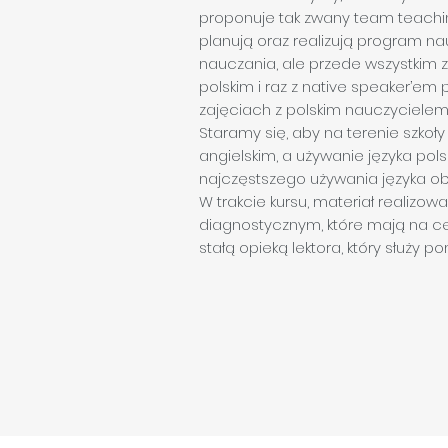
proponuje tak zwany team teaching
planują oraz realizują program nau
nauczania, ale przede wszystkim z
polskim i raz z native speaker’e
zajęciach z polskim nauczycielem
Staramy się, aby na terenie szkoł
angielskim, a używanie języka po
najczęstszego używania języka o
W trakcie kursu, materiał realiz
diagnostycznym, które mają na ce
stałą opieką lektora, który służy 