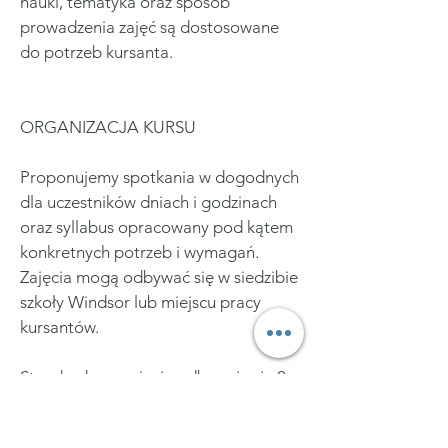
nauki, tematyka oraz sposób
prowadzenia zajęć są dostosowane
do potrzeb kursanta.
ORGANIZACJA KURSU
Proponujemy spotkania w dogodnych
dla uczestników dniach i godzinach
oraz syllabus opracowany pod kątem
konkretnych potrzeb i wymagań.
Zajęcia mogą odbywać się w siedzibie
szkoły Windsor lub miejscu pracy
kursantów.
Standardowe zajęcia odbywają się 2
razy w tygodniu w wymiarze 1
godziny-60 min, raz w tygodniu z